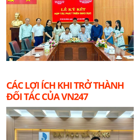
CÁC LỢI ÍCH KHI TRỞ THÀNH
ĐỐI TÁC CỦA VN247