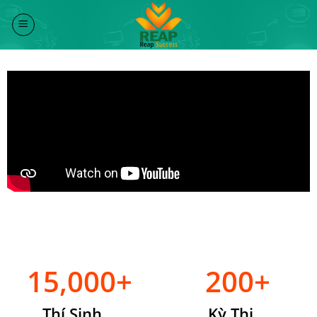
Skip
to
content
15,000+
200+
Thí Sinh
Kỳ Thi