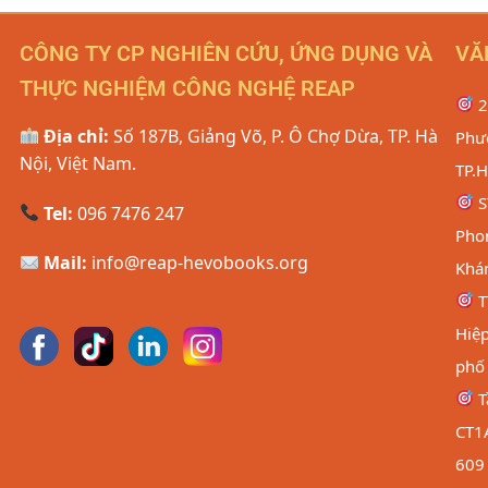
CÔNG TY CP NGHIÊN CỨU, ỨNG DỤNG VÀ
VĂ
THỰC NGHIỆM CÔNG NGHỆ REAP
2
Địa chỉ:
Số 187B, Giảng Võ, P. Ô Chợ Dừa, TP. Hà
Phư
Nội, Việt Nam.
TP.
S
Tel:
096 7476 247
Pho
Mail:
info@reap-hevobooks.org
Khá
T
Hiệp
phố
T
CT1
609